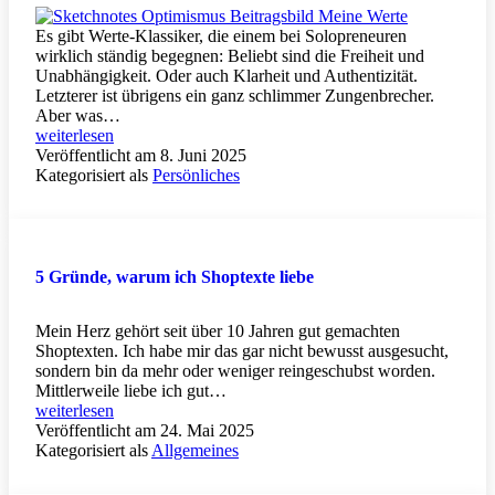
Es gibt Werte-Klassiker, die einem bei Solopreneuren
wirklich ständig begegnen: Beliebt sind die Freiheit und
Unabhängigkeit. Oder auch Klarheit und Authentizität.
Letzterer ist übrigens ein ganz schlimmer Zungenbrecher.
Aber was…
Meine
weiterlesen
3
Veröffentlicht am
8. Juni 2025
wichtigsten
Kategorisiert als
Persönliches
Werte:
Optimismus,
Kreativität
und
Nachhaltigkeit
5 Gründe, warum ich Shoptexte liebe
Mein Herz gehört seit über 10 Jahren gut gemachten
Shoptexten. Ich habe mir das gar nicht bewusst ausgesucht,
sondern bin da mehr oder weniger reingeschubst worden.
Mittlerweile liebe ich gut…
5
weiterlesen
Gründe,
Veröffentlicht am
24. Mai 2025
warum
Kategorisiert als
Allgemeines
ich
Shoptexte